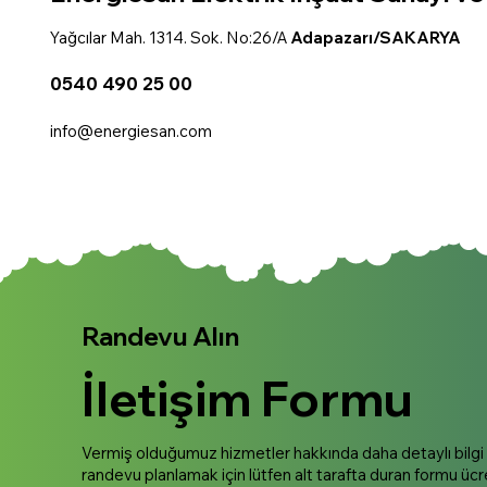
Yağcılar Mah. 1314. Sok. No:26/A
Adapazarı/SAKARYA
0540 490 25 00
info@energiesan.com
Randevu Alın
İletişim Formu
Vermiş olduğumuz hizmetler hakkında daha detaylı bilgi 
randevu planlamak için lütfen alt tarafta duran formu ücr