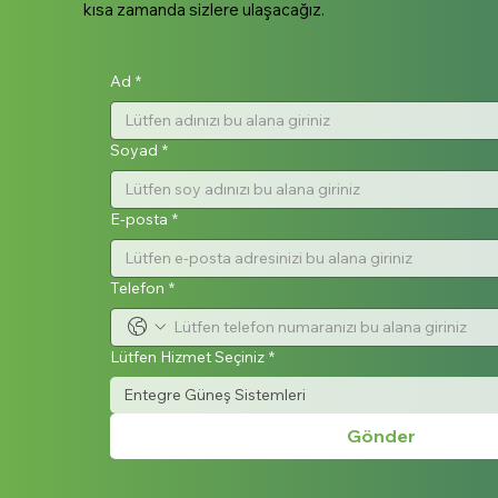
kısa zamanda sizlere ulaşacağız.
Ad
*
Soyad
*
E-posta
*
Telefon
*
Lütfen Hizmet Seçiniz
*
Entegre Güneş Sistemleri
Gönder