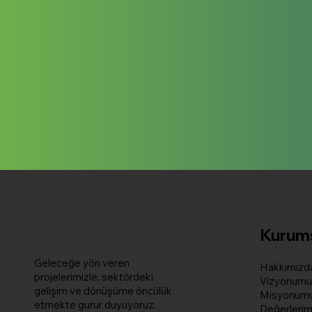
Kurum
Geleceğe yön veren
Hakkımızd
projelerimizle, sektördeki
Vizyonumu
gelişim ve dönüşüme öncülük
Misyonum
etmekte gurur duyuyoruz.
Değerlerim