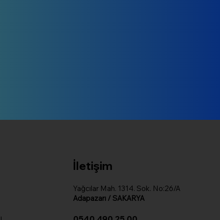
İletişim
Yağcılar Mah. 1314. Sok. No:26/A
Adapazarı / SAKARYA
ı
0540 490 25 00