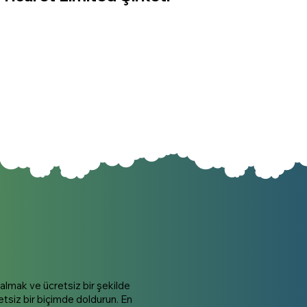
almak ve ücretsiz bir şekilde
etsiz bir biçimde doldurun. En