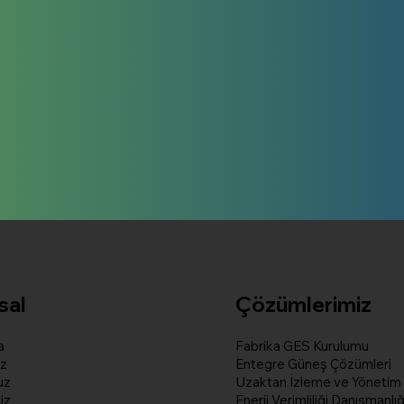
sal
Çözümlerimiz
a
Fabrika GES Kurulumu
z
Entegre Güneş Çözümleri
uz
Uzaktan İzleme ve Yönetim
iz
Enerji Verimliliği Danışmanlığ