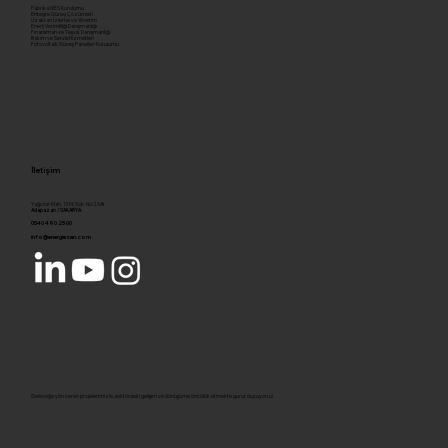
Fabrika GES Kurulumu
Entegre Güneş Çözümleri
Uzaktan İzleme ve Yönetim
Enerji Verimliliği Danışmanlığı
Finansman ve Teşvik Danışmanlığı
Bakım ve Servis Hizmetleri
Fotovoltaik Güneş Panelleri Kurulumu
İletişim
Yağcılar Mah. 1314. Sok. No:26/A
Adapazarı / SAKARYA
0540 490 25 00
info@energiesan.com
Geleceğe yön veren projelerimizle, sektördeki gelişim ve dönüşüme öncülük etmekte gurur duyuyoruz.