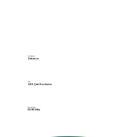
Lokasyon
Sakarya
Tür
GES Çatı Kurulumu
Kurulu Güç
59,95 kWp