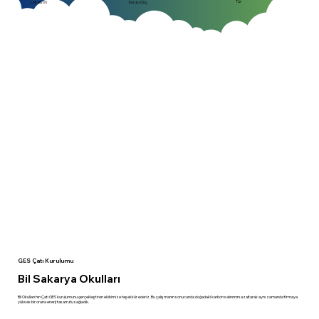
Tür
Kurulu Güç
Lokasyon
GES Çatı Kurulumu
Bil Sakarya Okulları
Bil Okulları'nın Çatı GES kurulumunu gerçekleştiren ekibimize teşekkür ederiz. Bu çalışmanın sonucunda doğadaki karbon salınımını azaltarak aynı zamanda firmaya
yüksek bir orana enerji tasarrufu sağladık.