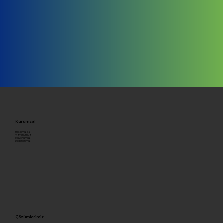
Kurumsal
Hakkımızda
Vizyonumuz
Misyonumuz
Değerlerimiz
Çözümlerimiz