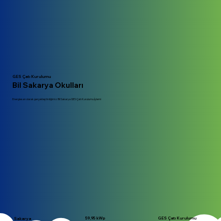
GES Çatı Kurulumu
Bil Sakarya Okulları
Energiesan olarak gerçekleştirdiğimiz Bil Sakarya GES Çatı Kurulumu İşlemi
59,95 kWp
GES Çatı Kurulumu
Sakarya