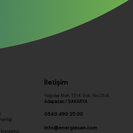
İletişim
Yağcılar Mah. 1314. Sok. No:26/A
Adapazarı / SAKARYA
ı
0540 490 25 00
anlığı
info@energiesan.com
i Kurulumu