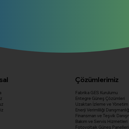
sal
Çözümlerimiz
a
Fabrika GES Kurulumu
z
Entegre Güneş Çözümleri
uz
Uzaktan İzleme ve Yönetim
iz
Enerji Verimliliği Danışmanlığ
Finansman ve Teşvik Danışm
Bakım ve Servis Hizmetleri
Fotovoltaik Güneş Paneller