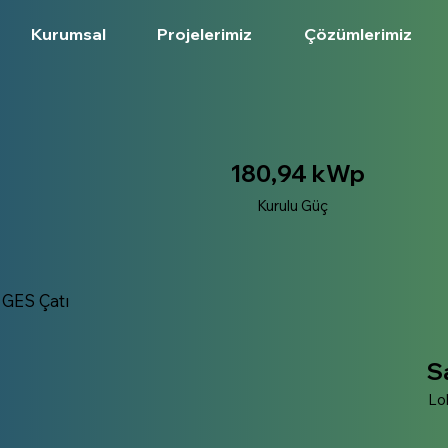
Kurumsal
Projelerimiz
Çözümlerimiz
180,94 kWp
Kurulu Güç
 GES Çatı
S
Lo