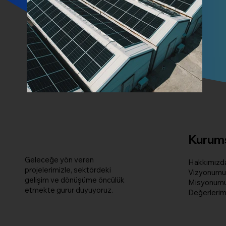
Kurum
Geleceğe yön veren
Hakkımızd
projelerimizle, sektördeki
Vizyonumu
gelişim ve dönüşüme öncülük
Misyonum
etmekte gurur duyuyoruz.
Değerlerim