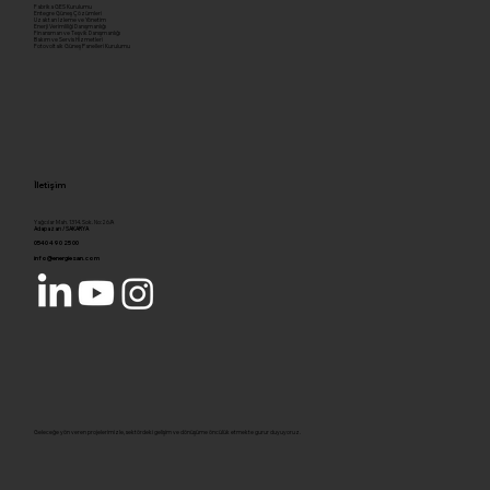
Fabrika GES Kurulumu
Entegre Güneş Çözümleri
Uzaktan İzleme ve Yönetim
Enerji Verimliliği Danışmanlığı
Finansman ve Teşvik Danışmanlığı
Bakım ve Servis Hizmetleri
Fotovoltaik Güneş Panelleri Kurulumu
İletişim
Yağcılar Mah. 1314. Sok. No:26/A
Adapazarı / SAKARYA
0540 490 25 00
info@energiesan.com
Geleceğe yön veren projelerimizle, sektördeki gelişim ve dönüşüme öncülük etmekte gurur duyuyoruz.