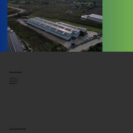
Kurumsal
Hakkımızda
Vizyonumuz
Misyonumuz
Değerlerimiz
Çözümlerimiz