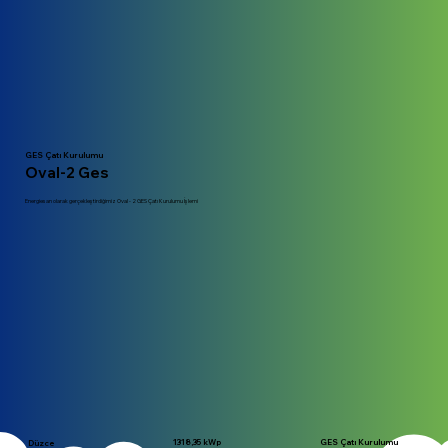
GES Çatı Kurulumu
Oval-2 Ges
Energiesan olarak gerçekleştirdiğimiz Oval - 2 GES Çatı Kurulumu İşlemi
1318,35 kWp
GES Çatı Kurulumu
Düzce