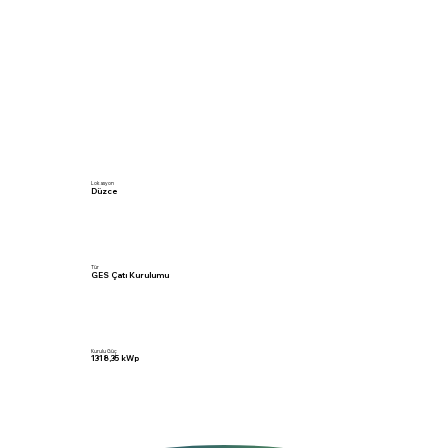
Lokasyon
Düzce
Tür
GES Çatı Kurulumu
Kurulu Güç
1318,35 kWp