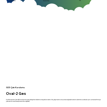
Tür
Kurulu Güç
Lokasyon
GES Çatı Kurulumu
Oval-2 Ges
Oval firmasının Çatı GES kurulumunu gerçekleştiren ekibimize teşekkür ederiz. Bu çalışmanın sonucunda doğadaki karbon salınımını azaltarak aynı zamanda firmaya
yüksek bir orana enerji tasarrufu sağladık.